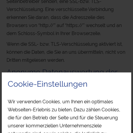
Seitenbetreiber senden, eine SSL-bzw. TLS-
Verschlüsselung. Eine verschlüsselte Verbindung
erkennen Sie daran, dass die Adresszeile des
Browsers von “http://” auf “https://” wechselt und an
dem Schloss-Symbol in Ihrer Browserzeile.
Wenn die SSL- bzw. TLS-Verschlüsselung aktiviert ist,
können die Daten, die Sie an uns übermitteln, nicht von
Dritten mitgelesen werden.
Anonyme Datenauswertung der
Besuche mit Analyse-Software
Cookie-Einstellungen
Dieses Angebot benutzt die Open-Source-Software
Wir verwenden Cookies, um Ihnen ein optimales
Matomo (ehemals PIWIK) zur statistischen Auswertung
Webseiten-Erlebnis zu bieten. Dazu zählen Cookies,
der Nutzerzugriffe. Die erzeugten Informationen über
die für den Betrieb der Seite und für die Steuerung
die Benutzung dieses Angebotes werden auf dem
unserer kommerziellen Unternehmensziele
Server des Landratsamtes Miltenberg in Deutschland